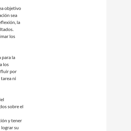
ea objetivo
ación sea
flexión, la
ltados.
imar los
 para la
a los
fluir por
 tarea ni
del
dos sobre el
ción y tener
 lograr su