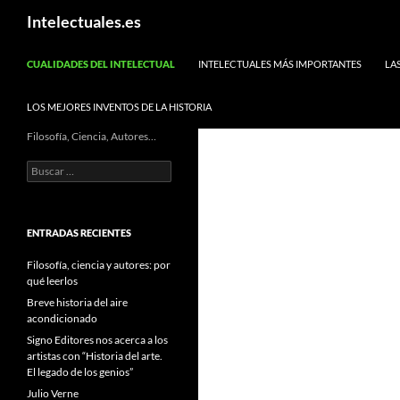
Saltar
Buscar
Intelectuales.es
al
contenido
CUALIDADES DEL INTELECTUAL
INTELECTUALES MÁS IMPORTANTES
LA
LOS MEJORES INVENTOS DE LA HISTORIA
Filosofía, Ciencia, Autores…
Buscar:
ENTRADAS RECIENTES
Filosofía, ciencia y autores: por
qué leerlos
Breve historia del aire
acondicionado
Signo Editores nos acerca a los
artistas con “Historia del arte.
El legado de los genios”
Julio Verne