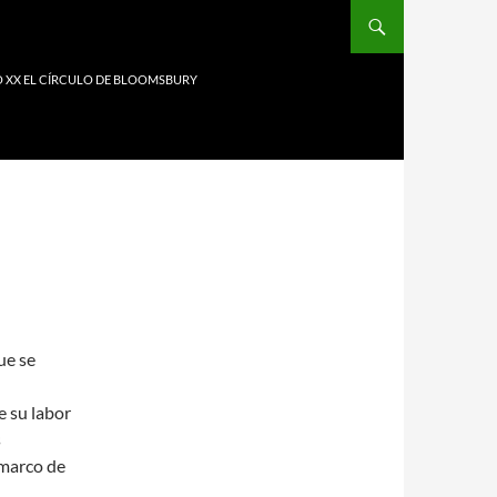
LO XX EL CÍRCULO DE BLOOMSBURY
ue se
e su labor
s
 marco de