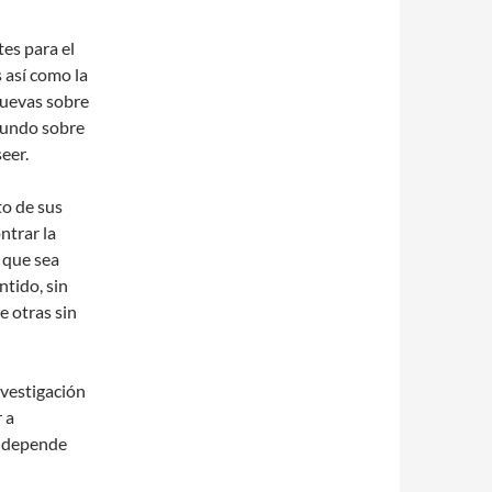
es para el
s así como la
nuevas sobre
fundo sobre
eer.
to de sus
ntrar la
 que sea
ntido, sin
e otras sin
nvestigación
 a
o depende